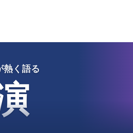
が熱く語る
演