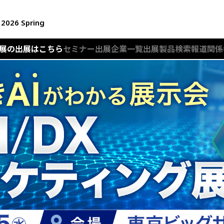
展
2026 Spring
月展の出展はこちら
セミナー
出展企業一覧
出展製品検索
報道関係