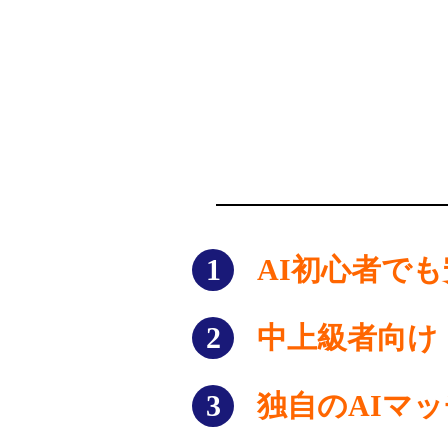
1
AI初心者で
2
中上級者向け
3
独自のAIマ