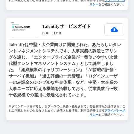
れに同意したものとみなされます。送信される情報、利用目的等は当社
プライバシーポ
リシー
をご確認ください。
Talentifyサービスガイド
PDF
11MB
Talentifyは中堅・大企業向けに開発された、あたらしいタレ
ントマネジメントシステムです。人事実務の課題ヒアリン
グを通じ、「エンタープライズ企業が一番使いやすい次世
代型タレントマネジメントシステム」として誕生しまし
た。「組織横断のキャリブレーション」「AI搭載の評価・
サーベイ機能」「過去評価の一元管理」「ログインユーザ
ーのみ課金のシンプルな料金体系」など、中堅・大企業の
人事ニーズに応える機能を搭載しており、従業員数百〜数
千名規模での運用に最適化されています。
※ダウンロードをすると、当ブースの出展者へ登録されている会員情報が送信され、こ
れに同意したものとみなされます。送信される情報、利用目的等は当社
プライバシーポ
リシー
をご確認ください。