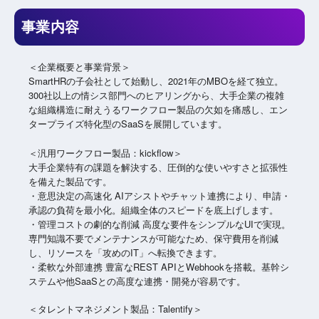
事業内容
＜企業概要と事業背景＞
SmartHRの子会社として始動し、2021年のMBOを経て独立。
300社以上の情シス部門へのヒアリングから、大手企業の複雑
な組織構造に耐えうるワークフロー製品の欠如を痛感し、エン
タープライズ特化型のSaaSを展開しています。
＜汎用ワークフロー製品：kickflow＞
大手企業特有の課題を解決する、圧倒的な使いやすさと拡張性
を備えた製品です。
・意思決定の高速化 AIアシストやチャット連携により、申請・
承認の負荷を最小化。組織全体のスピードを底上げします。
・管理コストの劇的な削減 高度な要件をシンプルなUIで実現。
専門知識不要でメンテナンスが可能なため、保守費用を削減
し、リソースを「攻めのIT」へ転換できます。
・柔軟な外部連携 豊富なREST APIとWebhookを搭載。基幹シ
ステムや他SaaSとの高度な連携・開発が容易です。
＜タレントマネジメント製品：Talentify＞