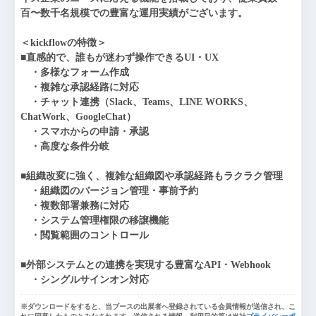
百〜数千名規模での豊富な運用実績がございます。

＜kickflowの特徴＞

■直感的で、誰もが迷わず操作できるUI・UX

　・多様なフォーム作成

　・複雑な承認経路に対応

　・チャット連携（Slack、Teams、LINE WORKS、
ChatWork、GoogleChat）

　・スマホからの申請・承認

　・高度な条件分岐

■組織改変に強く、複雑な組織図や承認経路もラクラク管理

　・組織図のバージョン管理・事前予約

　・複数部署兼務に対応

　・システム管理権限の移譲機能

　・閲覧範囲のコントロール

■外部システムとの連携を実現する豊富なAPI・Webhook

　・シングルサインオン対応
※ダウンロードをすると、当ブースの出展者へ登録されている会員情報が送信され、こ