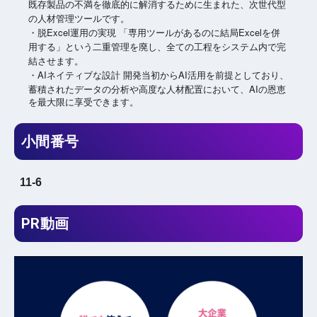
既存製品の不満を徹底的に解消するために生まれた、次世代型
の人材管理ツールです。
・脱Excel運用の実現 「専用ツールがあるのに結局Excelを併
用する」という二重管理を廃し、全ての工程をシステム内で完
結させます。
AI
AI
・
ネイティブな設計
開発当初から
活用を前提としており、
AI
蓄積されたデータの分析や高度な人材配置において、
の恩恵
を最大限に享受できます。
小間番号
11-6
PR動画