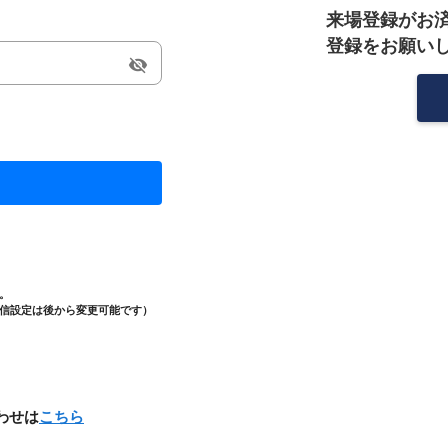
来場登録がお
登録をお願い
visibility_off
。
信設定は後から変更可能です）
わせは
こちら