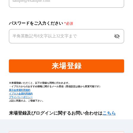
パスワードをご入力ください
*必須
visibility_off
来場登録
※来場登録いただくと、以下の登録も同時に行われます。
・イプロスからのおすすめ情報に関するメール受信（受信設定は後から変更可能です）
展示会来場利用規約
イプロス会員利用規約
プライバシーポリシー
上記に同意の上、ご登録下さい。
来場登録及びログインに関するお問い合わせは
こちら