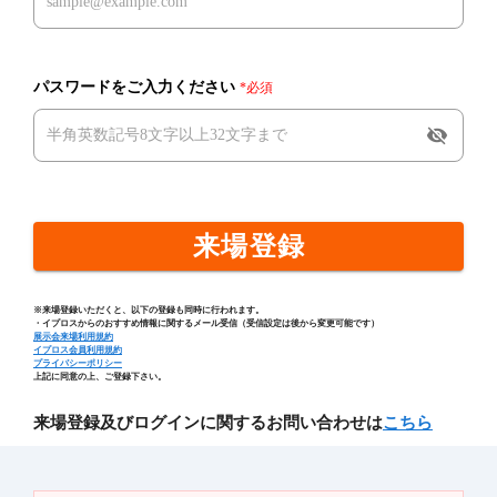
パスワードをご入力ください
*必須
visibility_off
来場登録
※来場登録いただくと、以下の登録も同時に行われます。
・イプロスからのおすすめ情報に関するメール受信（受信設定は後から変更可能です）
展示会来場利用規約
イプロス会員利用規約
プライバシーポリシー
上記に同意の上、ご登録下さい。
来場登録及びログインに関するお問い合わせは
こちら