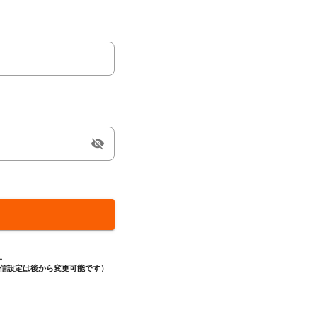
visibility_off
。
信設定は後から変更可能です）