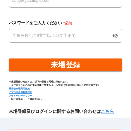
パスワードをご入力ください
*必須
visibility_off
来場登録
※来場登録いただくと、以下の登録も同時に行われます。
・イプロスからのおすすめ情報に関するメール受信（受信設定は後から変更可能です）
展示会来場利用規約
イプロス会員利用規約
プライバシーポリシー
上記に同意の上、ご登録下さい。
来場登録及びログインに関するお問い合わせは
こちら